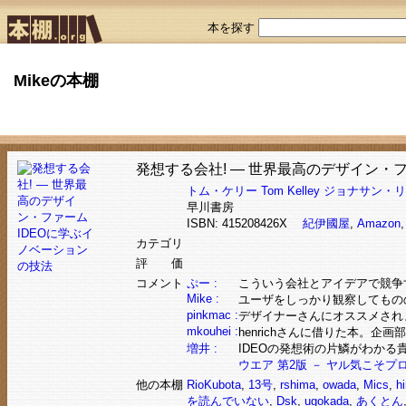
本を探す
Mikeの本棚
発想する会社! ― 世界最高のデザイン・
トム・ケリー
Tom Kelley
ジョナサン・リ
早川書房
ISBN: 415208426X
紀伊國屋
,
Amazon
カテゴリ
評 価
コメント
ぷー :
こういう会社とアイデアで競争す
Mike :
ユーザをしっかり観察してもの
pinkmac :
デザイナーさんにオススメされ
mkouhei :
henrichさんに借りた本。
増井 :
IDEOの発想術の片鱗がわかる
ウエア 第2版 － ヤル気こそ
他の本棚
RioKubota
,
13号
,
rshima
,
owada
,
Mics
,
hi
を読んでいない
,
Dsk
,
ugokada
,
あくとん