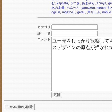
む
,
kajihata
,
うつき
,
あまやん
,
shinya
,
ge
あの本棚
,
ぺんぺん
,
yamaken
,
hirosh
,
ち
ogijun
,
rage1515
,
geta6
,
岸リトル
,
nobuo
カテゴリ
評 価
コメント