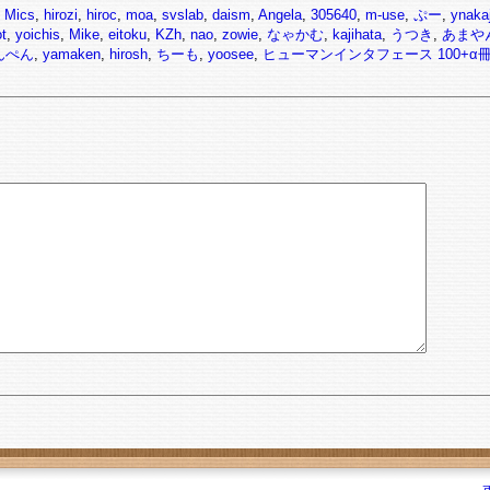
,
Mics
,
hirozi
,
hiroc
,
moa
,
svslab
,
daism
,
Angela
,
305640
,
m-use
,
ぷー
,
yna
t
,
yoichis
,
Mike
,
eitoku
,
KZh
,
nao
,
zowie
,
なゃかむ
,
kajihata
,
うつき
,
あまや
んぺん
,
yamaken
,
hirosh
,
ちーも
,
yoosee
,
ヒューマンインタフェース 100+α