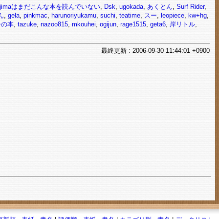
kajimaはまだこんな本を読んでいない
,
Dsk
,
ugokada
,
あくとん
,
Surf Rider
,
ん
,
gela
,
pinkmac
,
harunoriyukamu
,
suchi
,
teatime
,
スー
,
leopiece
,
kw+hg
,
冊の本
,
tazuke
,
nazoo815
,
mkouhei
,
ogijun
,
rage1515
,
geta6
,
岸リトル
,
最終
更新
: 2006-09-30 11:44:01 +0900