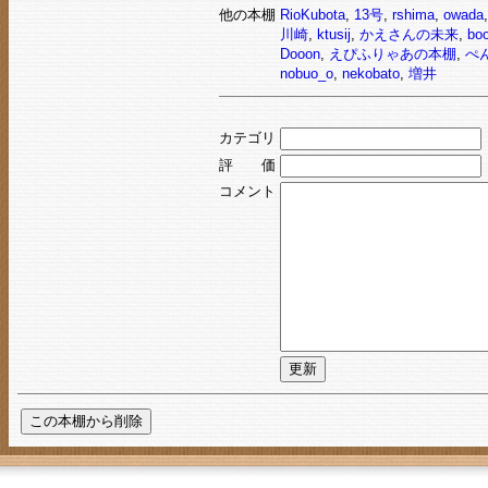
他の本棚
RioKubota
,
13号
,
rshima
,
owada
川崎
,
ktusij
,
かえさんの未来
,
boo
Dooon
,
えぴふりゃあの本棚
,
ぺ
nobuo_o
,
nekobato
,
増井
カテゴリ
評 価
コメント