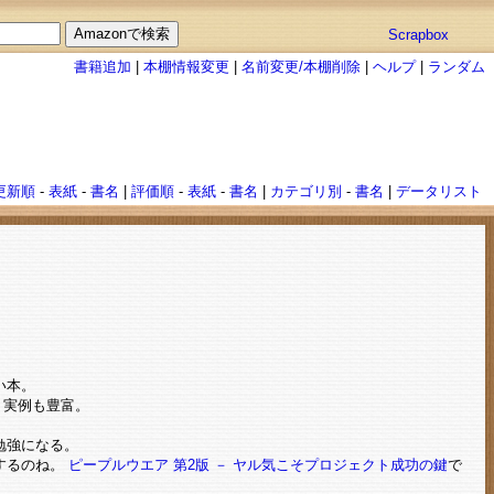
Scrapbox
書籍追加
|
本棚情報変更
|
名前変更/本棚削除
|
ヘルプ
|
ランダム
更新順
-
表紙
-
書名
|
評価順
-
表紙
-
書名
|
カテゴリ別
-
書名
|
データリスト
い本。
。実例も豊富。
勉強になる。
りするのね。
ピープルウエア 第2版 － ヤル気こそプロジェクト成功の鍵
で