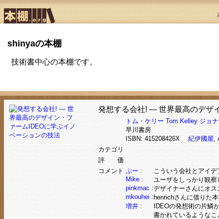
shinyaの本棚
技術書中心の本棚です。
発想する会社! ― 世界最高のデザ
トム・ケリー
Tom Kelley
ジョナ
早川書房
ISBN: 415208426X
紀伊國屋
,
カテゴリ
評 価
コメント
ぷー :
こういう会社とアイデ
Mike :
ユーザをしっかり観察
pinkmac :
デザイナーさんにオス
mkouhei :
henrichさんに借
増井 :
IDEOの発想術の片鱗
書かれているようなこ