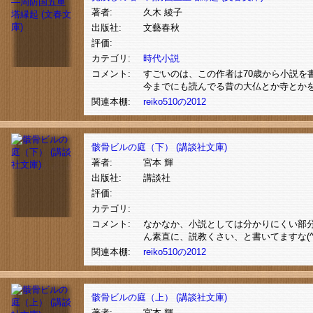
著者:
久木 綾子
出版社:
文藝春秋
評価:
カテゴリ:
時代小説
コメント:
すごいのは、この作者は70歳から小説を
今までにも読んでる昔の大仏とか寺とか
関連本棚:
reiko510の2012
骸骨ビルの庭（下） (講談社文庫)
著者:
宮本 輝
出版社:
講談社
評価:
カテゴリ:
コメント:
なかなか、小説としては分かりにくい部分
ん素直に、説教くさい、と書いてますな(^^
関連本棚:
reiko510の2012
骸骨ビルの庭（上） (講談社文庫)
著者:
宮本 輝