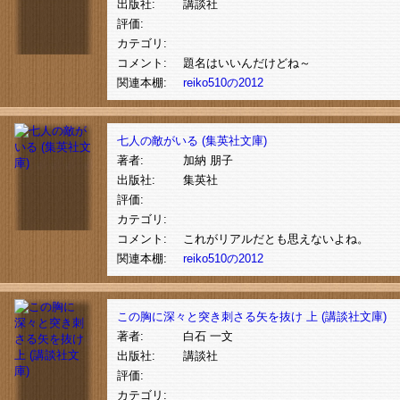
出版社:
講談社
評価:
カテゴリ:
コメント:
題名はいいんだけどね～
関連本棚:
reiko510の2012
七人の敵がいる (集英社文庫)
著者:
加納 朋子
出版社:
集英社
評価:
カテゴリ:
コメント:
これがリアルだとも思えないよね。
関連本棚:
reiko510の2012
この胸に深々と突き刺さる矢を抜け 上 (講談社文庫)
著者:
白石 一文
出版社:
講談社
評価:
カテゴリ: