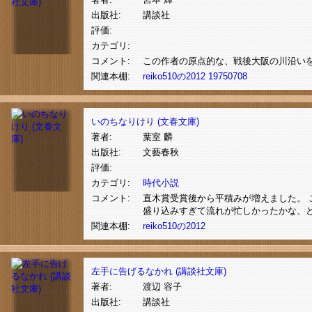
出版社:
講談社
評価:
カテゴリ:
コメント:
この作者の原点的な、戦後大阪の川沿い
関連本棚:
reiko510の2012
19750708
いのちなりけり (文春文庫)
著者:
葉室 麟
出版社:
文藝春秋
評価:
カテゴリ:
時代小説
コメント:
直木賞受賞後から平積みが増えました。 
盛り込みすぎて流れが忙しかったかな、と
関連本棚:
reiko510の2012
左手に告げるなかれ (講談社文庫)
著者:
渡辺 容子
出版社:
講談社