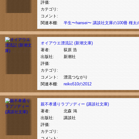
評価:
カテゴリ:
コメント:
関連本棚:
半生〜hansei〜
講談社文庫の100冊
権太
オイアウエ漂流記 (新潮文庫)
著者:
荻原 浩
出版社:
新潮社
評価:
カテゴリ:
コメント:
漂流つながり
関連本棚:
reiko510の2012
親不孝通りラプソディー (講談社文庫)
著者:
北森 鴻
出版社:
講談社
評価:
カテゴリ:
コメント: