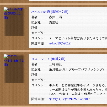
バベルの末裔 (講談社文庫)
著者:
赤井 三尋
出版社:
講談社
評価:
カテゴリ:
コメント:
テーマというか着想はありきたりそうで
関連本棚:
reiko510の2012
コロヨシ！！ (角川文庫)
著者:
三崎 亜記
出版社:
角川書店(角川グループパブリッシング)
評価:
カテゴリ:
コメント:
ホルモーと図書館戦争をイメージさせる、
リー展開は後半が消化不良と思ったら、次
しい。 作者は、以前より何度か手にとっ
関連本棚:
すぐなくぅず
reiko510の2012