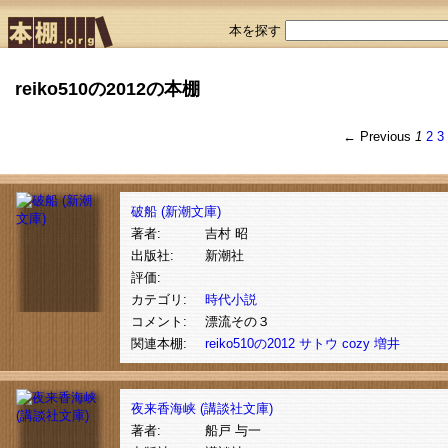
本を探す
reiko510の2012の本棚
← Previous
1
2
3
破船 (新潮文庫)
著者:
吉村 昭
出版社:
新潮社
評価:
カテゴリ:
時代小説
コメント:
漂流その３
関連本棚:
reiko510の2012
サトウ
cozy
増井
夜来香海峡 (講談社文庫)
著者:
船戸 与一