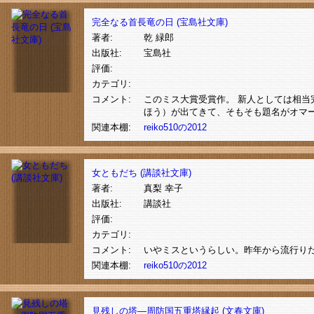
完全なる首長竜の日 (宝島社文庫)
著者:
乾 緑郎
出版社:
宝島社
評価:
カテゴリ:
コメント:
このミス大賞受賞作。 新人としては相当
ほう）が出てきて、そもそも題名がオマ
関連本棚:
reiko510の2012
女ともだち (講談社文庫)
著者:
真梨 幸子
出版社:
講談社
評価:
カテゴリ:
コメント:
いやミスというらしい。昨年から流行りだ
関連本棚:
reiko510の2012
見残しの塔―周防国五重塔縁起 (文春文庫)