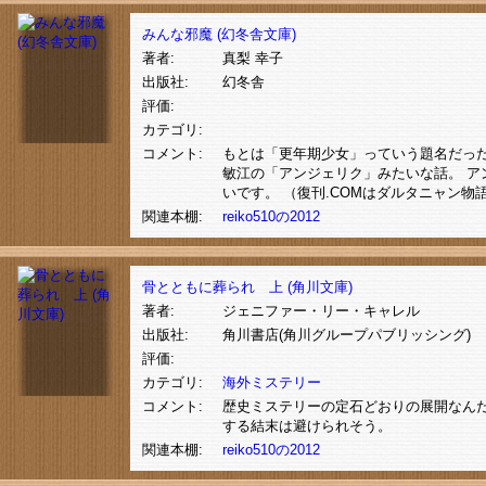
みんな邪魔 (幻冬舎文庫)
著者:
真梨 幸子
出版社:
幻冬舎
評価:
カテゴリ:
コメント:
もとは「更年期少女」っていう題名だった
敏江の「アンジェリク」みたいな話。 ア
いです。 （復刊.COMはダルタニャン
関連本棚:
reiko510の2012
骨とともに葬られ 上 (角川文庫)
著者:
ジェニファー・リー・キャレル
出版社:
角川書店(角川グループパブリッシング)
評価:
カテゴリ:
海外ミステリー
コメント:
歴史ミステリーの定石どおりの展開なん
する結末は避けられそう。
関連本棚:
reiko510の2012