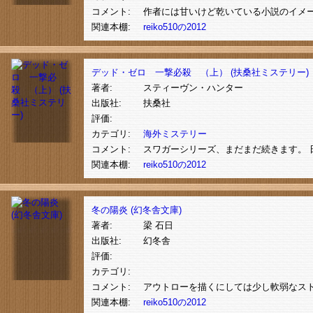
コメント:
作者には甘いけど乾いている小説のイメー
関連本棚:
reiko510の2012
デッド・ゼロ 一撃必殺 （上） (扶桑社ミステリー)
著者:
スティーヴン・ハンター
出版社:
扶桑社
評価:
カテゴリ:
海外ミステリー
コメント:
スワガーシリーズ、まだまだ続きます。 
関連本棚:
reiko510の2012
冬の陽炎 (幻冬舎文庫)
著者:
梁 石日
出版社:
幻冬舎
評価:
カテゴリ:
コメント:
アウトローを描くにしては少し軟弱なス
関連本棚:
reiko510の2012